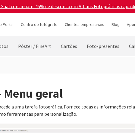
a Saal continuam: 45% de desconto em Álbuns Fotográficos capa d
o Portal
Centro do fotógrafo
Clientes empresariais
Blog
Apoi
otos
Póster / FineArt
Cartões
Foto-presentes
Ca
 - Menu geral
cede a uma tarefa fotográfica. Fornece todas as informações rel
omo ferramentas para personalização.