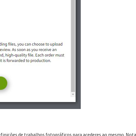
finições de trabalhos fotográficos para acederes ao mesmo. Nota 