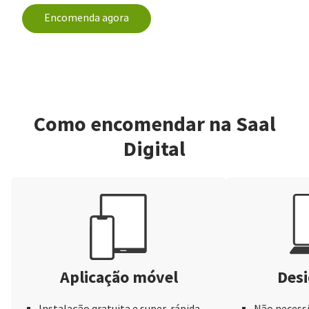
Encomenda agora
Como encomendar na Saal
Digital
Aplicação móvel
Desi
Instalação gratuita e super-rápida
Não necessi