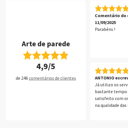
Comentário do c
11/09/2025
Parabéns !
Arte de parede
4,9/5
ANTONIO escrev
de 246
comentários de clientes
Já utilizo os ser
bastante tempo 
satisfeito com os
na qualidade das
de parede, álbuns
até um cartão de v
rapidez do envio