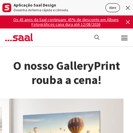
Aplicação Saal Design
Abre
Desenha de forma rápida e cómoda.
Os 45 anos da Saal continuam: 45% de desconto em Álbuns
Fotográficos capa dura até 12/08/2026
O nosso GalleryPrint
rouba a cena!