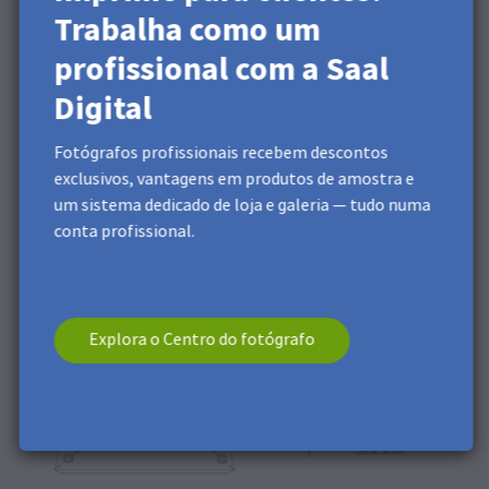
Parede com os parafusos ou pregos na parede e
Trabalha como um
pendura cuidadosamente o Quadro de Parede.
Afasta-te e olha para ele de alguns ângulos
profissional com a Saal
diferentes. Se necessário, ajusta os pregos ou
Digital
parafusos.
Fotógrafos profissionais recebem descontos
Parabéns, o teu Quadro de parede está agora pendurado
exclusivos, vantagens em produtos de amostra e
na parede.
um sistema dedicado de loja e galeria — tudo numa
conta profissional.
Explora o Centro do fotógrafo