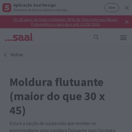
Aplicação Saal Design
Abre
Desenha de forma rápida e cómoda.
Os 45 anos da Saal continuam: 45% de desconto em Álbuns
Fotográficos capa dura até 12/08/2026
Voltar
Moldura flutuante
(maior do que 30 x
45)
Esta é a opção de suspensão que recebes se
encomendares uma moldura flutuante num formato