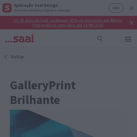
Aplicação Saal Design
Abre
Desenha de forma rápida e cómoda.
Os 45 anos da Saal continuam: 45% de desconto em Álbuns
Fotográficos capa dura até 12/08/2026
Voltar
GalleryPrint
Brilhante