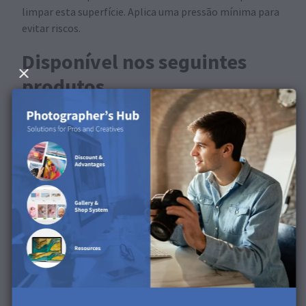
limpar esta superfície. Aplica uma pressão mínima para
evitar riscos.
Disponível nos seguintes
produtos
Este produto está disponível para Arte de parede e
placas fotográficas.
Descobre a superfície no
nosso vídeo de produto