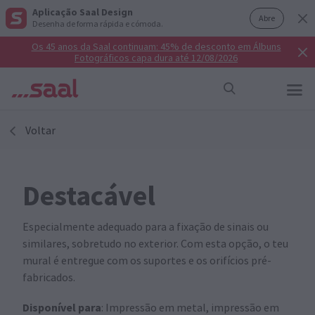
Aplicação Saal Design
Abre
Desenha de forma rápida e cómoda.
Os 45 anos da Saal continuam: 45% de desconto em Álbuns
Fotográficos capa dura até 12/08/2026
Voltar
Destacável
Especialmente adequado para a fixação de sinais ou
similares, sobretudo no exterior. Com esta opção, o teu
mural é entregue com os suportes e os orifícios pré-
fabricados.
Disponível para
: Impressão em metal, impressão em