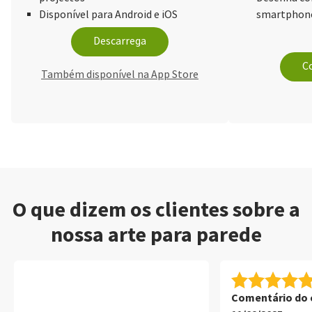
Disponível para Android e iOS
smartphone
Descarrega
Co
Também disponível na App Store
O que dizem os clientes sobre a
nossa arte para parede
Comentário do c