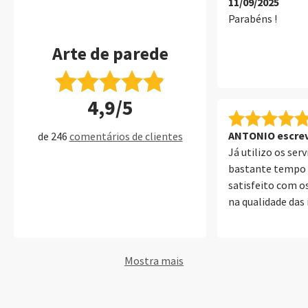
11/09/2025
Parabéns !
Arte de parede
4,9/5
ANTONIO escrev
de 246
comentários de clientes
Já utilizo os ser
bastante tempo 
satisfeito com os
na qualidade das
de parede, álbuns
até um cartão de v
rapidez do envio
Mostra mais
transporte.