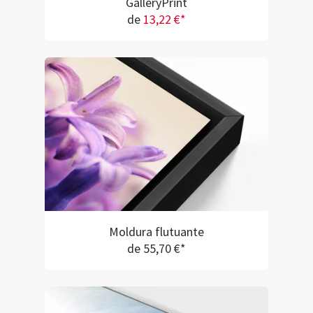
GalleryPrint
de
13,22 €*
Moldura flutuante
de 55,70 €*