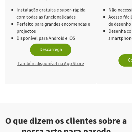
Instalação gratuita e super-rápida
Não necessi
com todas as funcionalidades
Acesso fácil
Perfeito para grandes encomendas e
de desenho
projectos
Desenha com
Disponível para Android e iOS
smartphone
Descarrega
Co
Também disponível na App Store
O que dizem os clientes sobre a
nossa arte para parede