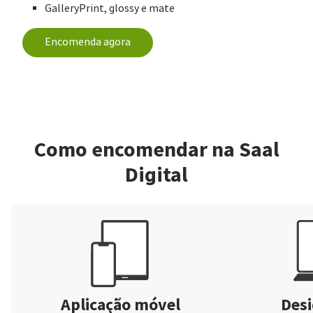
GalleryPrint, glossy e mate
Encomenda agora
Como encomendar na Saal
Digital
Aplicação móvel
Desi