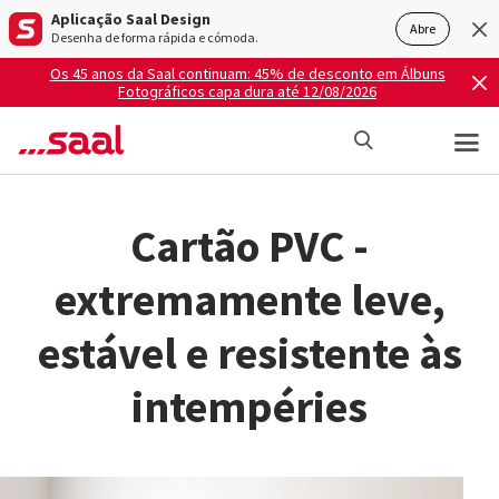
Aplicação Saal Design
Abre
Desenha de forma rápida e cómoda.
Os 45 anos da Saal continuam: 45% de desconto em Álbuns
Fotográficos capa dura até 12/08/2026
Cartão PVC -
extremamente leve,
estável e resistente às
intempéries