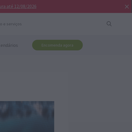
ura até 12/08/2026
o e serviços
lendários
Encomenda agora