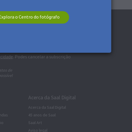
Explora o Centro do fotógrafo
 *
acidade
. Podes cancelar a subscrição
stos de
possível
Acerca da Saal Digital
Acerca da Saal Digital
ndas
45 anos de Saal
io
Saal Art
Aviso legal