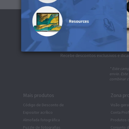
S
Recebe descontos exclusivos e dica
* Este camp
envio. Este
combinar c
Mais produtos
Zona pro
Código de Desconto de
Visão gera
Expositor acrílico
Conta Prof
Almofada fotográfica
Produtos 
Puzzle de fotografias
Conjunto 