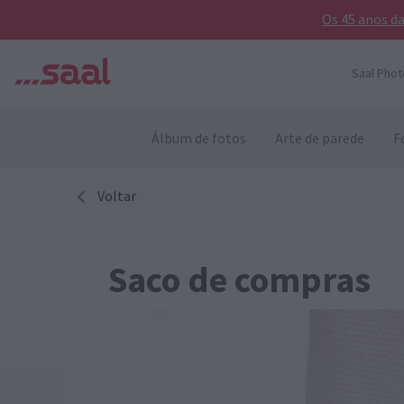
Os 45 anos d
Saal Phot
Álbum de fotos
Arte de parede
F
Voltar
Saco de compras