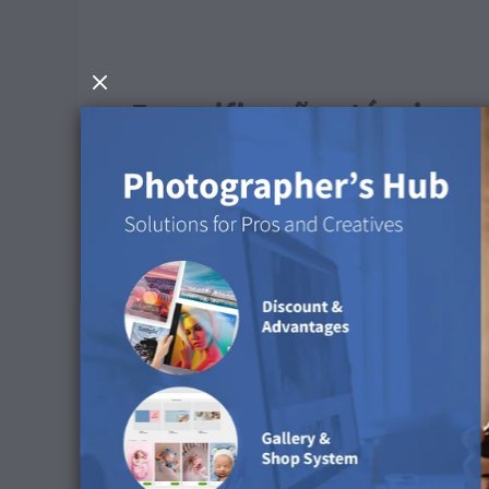
Especificações técnicas 
Superfície: Tecido estruturado
Material: Polilinho (95% poliéster, 5% alg
Dimensões: 48 x 38 cm
Processo de produção: Sublimação
Conselhos de limpeza
Lavável até 30 °C.