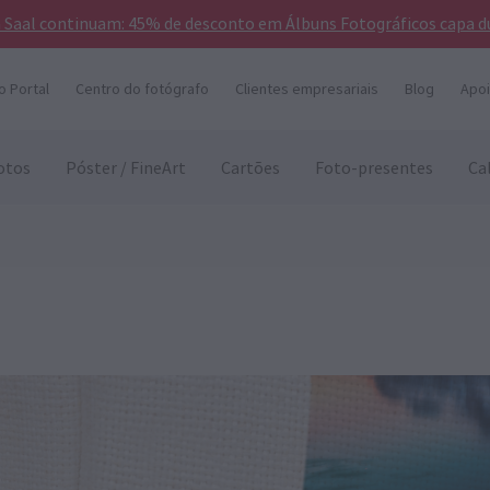
a Saal continuam: 45% de desconto em Álbuns Fotográficos capa d
o Portal
Centro do fotógrafo
Clientes empresariais
Blog
Apoi
otos
Póster / FineArt
Cartões
Foto-presentes
Ca