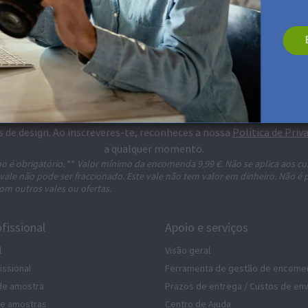
ubscreve a Newsletter e recebe um desconto 5 €*
s de design. Ao inscreveres-te, reconheces a nossa
Política de Priv
a qualquer momento.
o é obrigatório.
**
Valor mínimo da encomenda 9,99 €. Não se aplica aos cu
 vale não pode ser fraccionado. Este vale não tem valor em dinheiro. Não é 
om outros vales ou ofertas.
fissional
Apoio e serviços
l
Visão geral
issional
Ferramenta de gestão de encome
de amostra
Prazos de entrega / Custos de env
de amostras
Centro de Ajuda