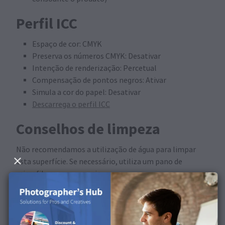
Perfil ICC
Espaço de cor: CMYK
Preserva os números CMYK: Desativar
Intenção de renderização: Percetual
Compensação de pontos negros: Ativar
Simula a cor do papel: Desativar
Descarrega o perfil ICC
Conselhos de limpeza
Não recomendamos a utilização de água para limpar
esta superfície. Se necessário, utiliza um pano de
microfibras seco e macio.
Disponível nos seguintes
produtos