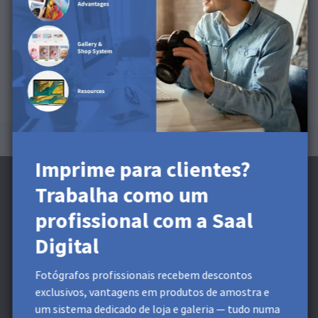
Este produto está disponível para Cartões, Postais e
Mini Leporello.
Imprime para clientes?
Trabalha como um
profissional com a Saal
Digital
Subscreve a Newsletter e recebe um
desconto 5 €* *
Fotógrafos profissionais recebem descontos
Recebe descontos exclusivos e dicas de design. Ao
exclusivos, vantagens em produtos de amostra e
inscreveres-te, reconheces a nossa
Política de Privacidade
.
um sistema dedicado de loja e galeria — tudo numa