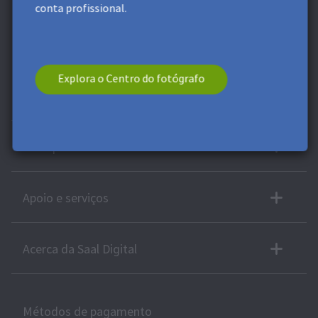
Podes cancelar a subscrição a qualquer momento.
conta profissional.
* Este campo é obrigatório.
**
Valor mínimo da encomenda 9,99
€. Não se aplica aos custos de envio. Este vale não pode ser
fraccionado. Este vale não tem valor em dinheiro. Não é possível
combinar com outros vales ou ofertas.
Explora o Centro do fotógrafo
Mais produtos
Zona profissional
Apoio e serviços
Acerca da Saal Digital
Métodos de pagamento