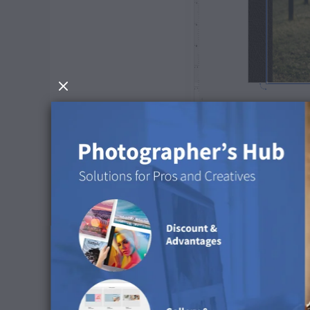
Após a edição, guarda a imagem e volta ao softw
pela nova imagem editada.