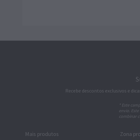
S
Recebe descontos exclusivos e dica
* Este camp
envio. Este
combinar c
Mais produtos
Zona pro