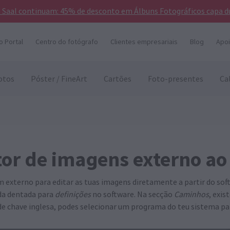
a Saal continuam: 45% de desconto em Álbuns Fotográficos capa d
o Portal
Centro do fotógrafo
Clientes empresariais
Blog
Apoi
otos
Póster / FineArt
Cartões
Foto-presentes
Ca
tor de imagens externo ao
externo para editar as tuas imagens diretamente a partir do soft
oda dentada para
definições
no software. Na secção
Caminhos
, exi
 de chave inglesa, podes selecionar um programa do teu sistema pa