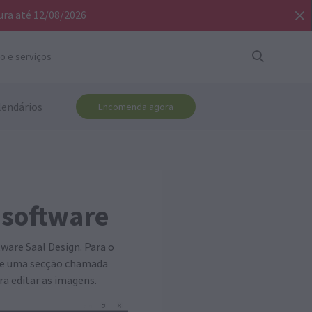
ura até 12/08/2026
o e serviços
lendários
Encomenda agora
 software
ware Saal Design. Para o
ste uma secção chamada
ra editar as imagens.