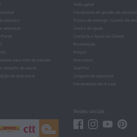
l
Visão geral
issional
Ferramenta de gestão de encome
de amostra
Prazos de entrega / Custos de env
de amostras
Centro de Ajuda
 Portal
Contacta o Apoio ao Cliente
rt
Reclamação
rds
Preços
teriais para Arte de parede
Descontos
do tamanho do mural
Saal Prio
dição de arte mural
Conjunto de amostras
Ferramentas de IA Saal
Redes sociais