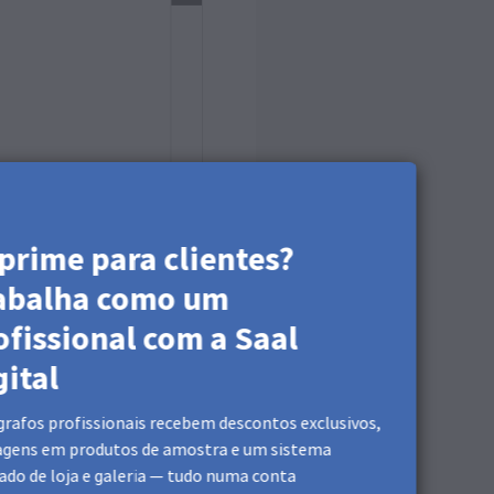
prime para clientes?
abalha como um
ntiga será substituída
ofissional com a Saal
gital
rafos profissionais recebem descontos exclusivos,
agens em produtos de amostra e um sistema
ado de loja e galeria — tudo numa conta