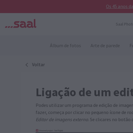
Os 45 anos d
Saal Phot
Álbum de fotos
Arte de parede
F
Voltar
Ligação de um edi
Podes utilizar um programa de edição de imagem 
fazer, começa por clicar no pequeno ícone de r
Editor de imagens externo
. Se clicares no botão