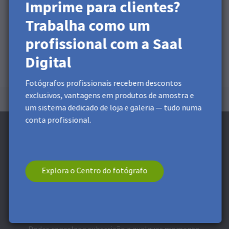
Imprime para clientes?
Trabalha como um
profissional com a Saal
Digital
Fotógrafos profissionais recebem descontos
exclusivos, vantagens em produtos de amostra e
um sistema dedicado de loja e galeria — tudo numa
conta profissional.
Explora o Centro do fotógrafo
Subscreve a Newsletter e recebe um
desconto 5 €* *
Recebe descontos exclusivos e dicas de design. Ao
inscreveres-te, reconheces a nossa
Política de Privacidade
.