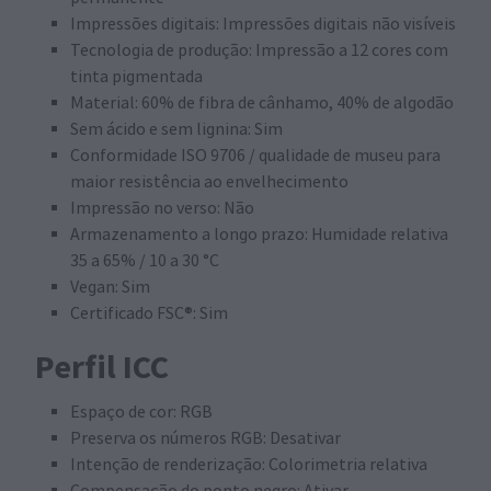
Impressões digitais: Impressões digitais não visíveis
Tecnologia de produção: Impressão a 12 cores com
tinta pigmentada
Material: 60% de fibra de cânhamo, 40% de algodão
Sem ácido e sem lignina: Sim
Conformidade ISO 9706 / qualidade de museu para
maior resistência ao envelhecimento
Impressão no verso: Não
Armazenamento a longo prazo: Humidade relativa
35 a 65% / 10 a 30 °C
Vegan: Sim
Certificado FSC®: Sim
Perfil ICC
Espaço de cor: RGB
Preserva os números RGB: Desativar
Intenção de renderização: Colorimetria relativa
Compensação do ponto negro: Ativar