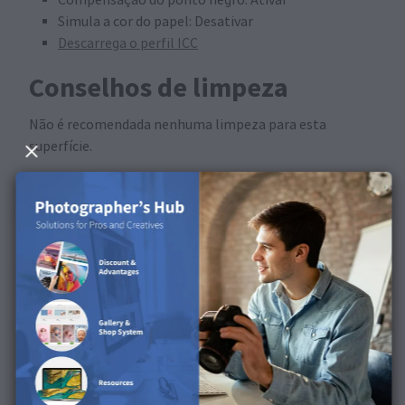
Simula a cor do papel: Desativar
Descarrega o perfil ICC
Conselhos de limpeza
Não é recomendada nenhuma limpeza para esta
superfície.
Disponível nos seguintes
produtos
Esta superfície está disponível para FineArt Prints e
FineArt Posters.
Descobre a superfície no
nosso vídeo de produto