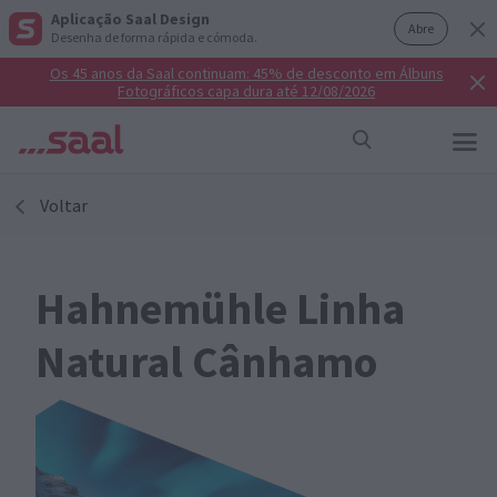
Aplicação Saal Design
Abre
Desenha de forma rápida e cómoda.
Os 45 anos da Saal continuam: 45% de desconto em Álbuns
Fotográficos capa dura até 12/08/2026
Voltar
Hahnemühle Linha
Natural Cânhamo