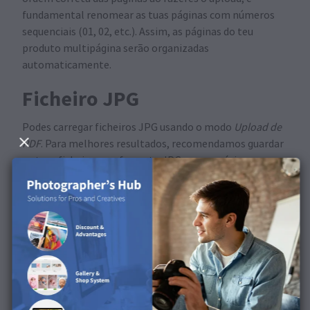
fundamental renomear as tuas páginas com números
sequenciais (01, 02, etc.). Assim, as páginas do teu
produto multipágina serão organizadas
automaticamente.
Ficheiro JPG
Podes carregar ficheiros JPG usando o modo
Upload de
PDF
. Para melhores resultados, recomendamos guardar
os teus ficheiros em formato JPG com a máxima
qualidade possível e selecionar a caixa de perfil ICC sRGB
IEC61966-2.1.
Ficheiro PDF
Para exportares o teu design como PDF com os
melhores resultados, recomendamos usar o preset Saal
Digital. Podes descarregar o ficheiro de opções de
trabalho
aqui
. Depois de descarregares e extraíres o