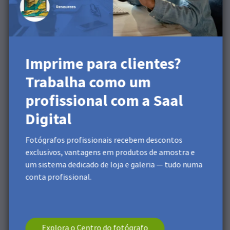
ficheiro, abre o Photoshop e vai a
Editar
no menu
superior, depois clica em
Predefinição de Adobe PDF
. Vai
abrir uma nova janela onde podes clicar no botão
Carregar
e selecionar o ficheiro de predefinição
descarregado. Depois de selecionado, clica em
Guardar
Imprime para clientes?
como…
e dá-lhe um nome para guardar.
Trabalha como um
profissional com a Saal
Digital
Fotógrafos profissionais recebem descontos
exclusivos, vantagens em produtos de amostra e
um sistema dedicado de loja e galeria — tudo numa
conta profissional.
Explora o Centro do fotógrafo