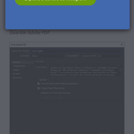
Ao guardares os teus ficheiros como PDF, escolhe a
Predefinição Saal Digital
que guardaste na janela
Guardar Adobe PDF
.