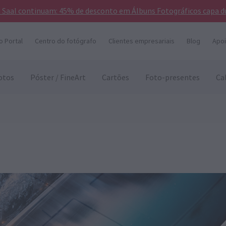
a Saal continuam: 45% de desconto em Álbuns Fotográficos capa d
o Portal
Centro do fotógrafo
Clientes empresariais
Blog
Apoi
otos
Póster / FineArt
Cartões
Foto-presentes
Ca