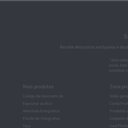
S
Recebe descontos exclusivos e dica
* Este camp
envio. Este
combinar c
Mais produtos
Zona pro
Código de Desconto de
Visão gera
Expositor acrílico
Conta Prof
Almofada fotográfica
Produtos 
Puzzle de fotografias
Conjunto 
Taça
Saal Photo