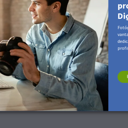
pr
Di
Fotóg
vant
dedic
profi
ar esta superfície. Se necessário, utiliza um pano de microfibras
s produtos
do Advento, Caixa de Doces e Pasta Fotográfica.