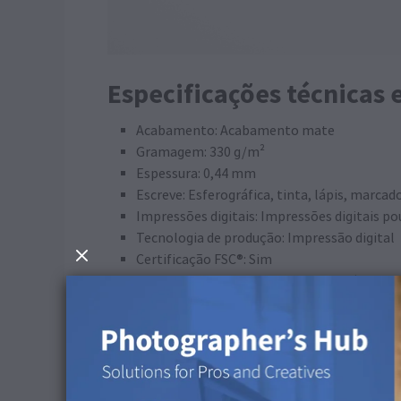
Especificações técnicas 
Acabamento: Acabamento mate
Gramagem: 330 g/m²
Espessura: 0,44 mm
Escreve: Esferográfica, tinta, lápis, marc
Impressões digitais: Impressões digitais pou
Tecnologia de produção: Impressão digital
Certificação FSC®: Sim
Acabamento especial dourado: Sim (disponi
Perfil ICC
Espaço de cor: CMYK
Preservar números CMYK: desativar