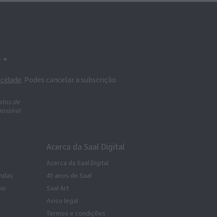
 *
acidade
. Podes cancelar a subscrição
stos de
possível
Acerca da Saal Digital
Acerca da Saal Digital
ndas
45 anos de Saal
io
Saal Art
Aviso legal
Termos e condições