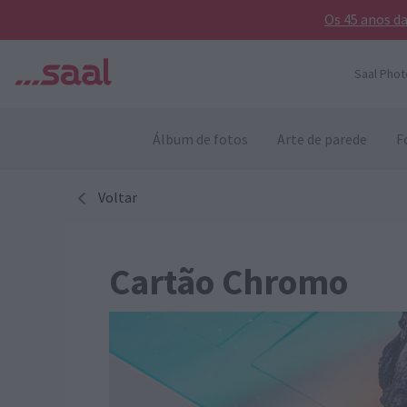
Os 45 anos d
Saal Phot
Álbum de fotos
Arte de parede
F
Voltar
Cartão Chromo