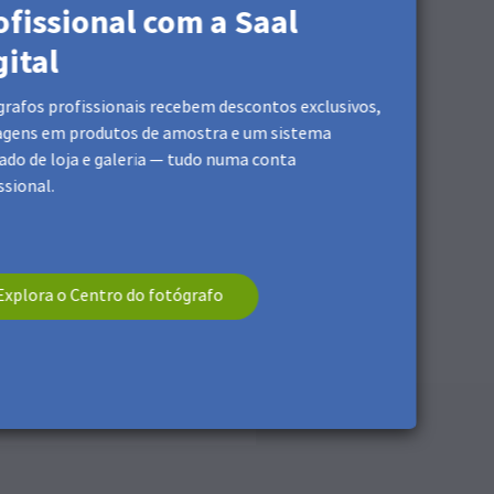
ofissional com a Saal
gital
rafos profissionais recebem descontos exclusivos,
agens em produtos de amostra e um sistema
ado de loja e galeria — tudo numa conta
ssional.
 seco e macio.
Explora o Centro do fotógrafo