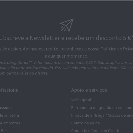
ubscreve a Newsletter e recebe um desconto 5 €*
s de design. Ao inscreveres-te, reconheces a nossa
Política de Priv
a qualquer momento.
o é obrigatório.
**
Valor mínimo da encomenda 9,99 €. Não se aplica aos cu
 vale não pode ser fraccionado. Este vale não tem valor em dinheiro. Não é 
om outros vales ou ofertas.
fissional
Apoio e serviços
l
Visão geral
issional
Ferramenta de gestão de encome
de amostra
Prazos de entrega / Custos de env
de amostras
Centro de Ajuda
 Portal
Contacta o Apoio ao Cliente