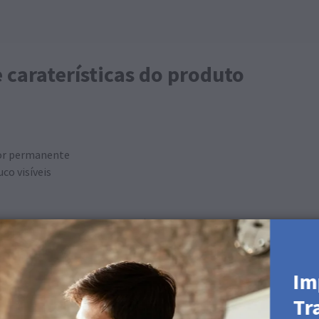
e caraterísticas do produto
ador permanente
co visíveis
bilidade consoante o produto)
Im
Tr