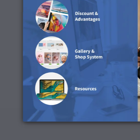
Preserva os números RGB: -
Intenção de renderização: Percetual
Compensação de pontos negros: ativar
Simular cor do papel: desativar
Descarrega o perfil ICC
Conselhos de limpeza
Não recomendamos a utilização de água para limp
Disponível nos seguinte
Esta superfície está disponível para Calendário 