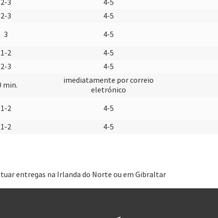
2-3
4-5
2-3
4-5
3
4-5
1-2
4-5
2-3
4-5
imediatamente por correio
0 min.
eletrónico
1-2
4-5
1-2
4-5
tuar entregas na Irlanda do Norte ou em Gibraltar