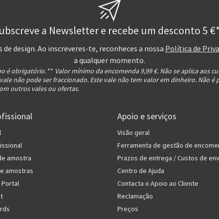
ubscreve a Newsletter e recebe um desconto 5 €*
s de design. Ao inscreveres-te, reconheces a nossa
Política de Priv
a qualquer momento.
o é obrigatório.
**
Valor mínimo da encomenda 9,99 €. Não se aplica aos cu
 vale não pode ser fraccionado. Este vale não tem valor em dinheiro. Não é 
om outros vales ou ofertas.
fissional
Apoio e serviços
l
Visão geral
issional
Ferramenta de gestão de encome
de amostra
Prazos de entrega / Custos de env
de amostras
Centro de Ajuda
 Portal
Contacta o Apoio ao Cliente
rt
Reclamação
rds
Preços