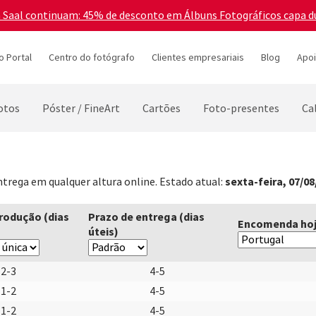
a Saal continuam: 45% de desconto em Álbuns Fotográficos capa d
o Portal
Centro do fotógrafo
Clientes empresariais
Blog
Apoi
otos
Póster / FineArt
Cartões
Foto-presentes
Ca
sexta-feira, 07/08
trega em qualquer altura online. Estado atual:
rodução (dias
Prazo de entrega (dias
Encomenda hoje
úteis)
2-3
4-5
1-2
4-5
1-2
4-5