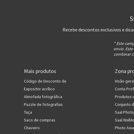
S
Recebe descontos exclusivos e dica
* Este camp
envio. Este
combinar c
Mais produtos
Zona pro
Código de Desconto de
Visão gera
Expositor acrílico
Conta Prof
Almofada fotográfica
Produtos 
Puzzle de fotografias
Conjunto 
Taça
Saal Photo
Saco de compras
Saal WallA
Chaveiro
Photo Awa