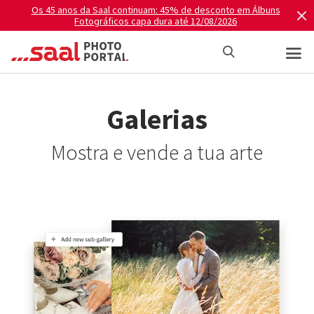
Os 45 anos da Saal continuam: 45% de desconto em Álbuns
Fotográficos capa dura até 12/08/2026
Galerias
Mostra e vende a tua arte