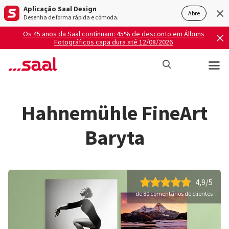
Aplicação Saal Design
Abre
Desenha de forma rápida e cómoda.
Os 45 anos da Saal continuam: 45% de desconto em Álbuns
Fotográficos capa dura até 12/08/2026
Hahnemühle FineArt
Baryta
4,9/5
de 80 comentários de clientes