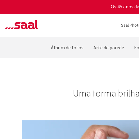
Os 45 anos d
Saal Phot
Álbum de fotos
Arte de parede
Fo
Uma forma brilha