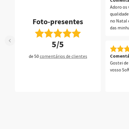
Comentár
Adoro os 
qualidade
Foto-presentes
no Natal 
das minha
avós! A m
5/5
Comentár
de 50
comentários de clientes
Gostei de
vosso Sof