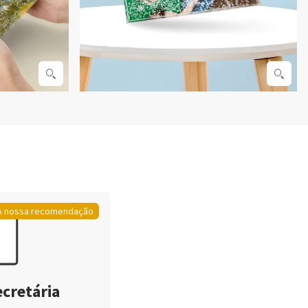
A nossa recomendação
ecretária