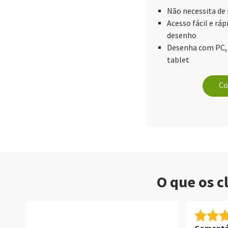
Não necessita de
Acesso fácil e ráp
desenho
Desenha com PC, 
tablet
Co
O que os c