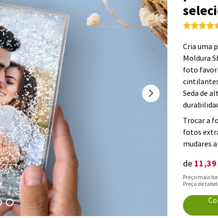
selec
Cria uma p
Moldura Sh
foto favor
cintilante
Seda de al
durabilida
Trocar a f
fotos extr
mudares a 
11,39
de
Preço mais bai
Preço de tabel
Co