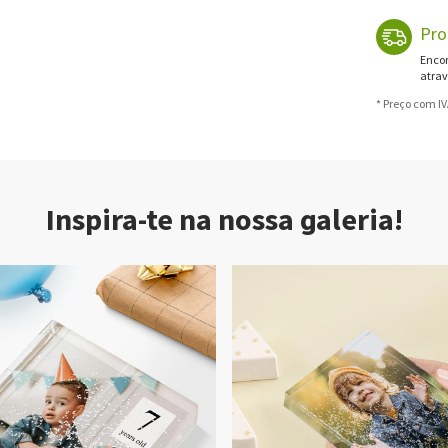
Pro
Encom
atrav
* Preço com I
Inspira-te na nossa galeria!