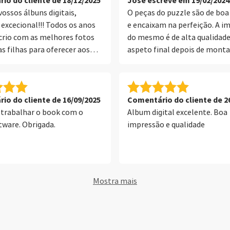
io do cliente de 18/12/2025
Jose escreve em 19/02/2024
vossos álbuns digitais,
O peças do puzzle são de boa
 excecional!!! Todos os anos
e encaixam na perfeição. A i
crio com as melhores fotos
do mesmo é de alta qualidade
s filhas para oferecer aos
aspeto final depois de monta
elhor prenda sem dúvida!
excelente. Optei pela versão
caixa porque era um presente,
mesmo tem uma qualidade ac
para guardar as peças. O prim
io do cliente de 16/09/2025
Comentário do cliente de 2
envio extraviou-se pelo que t
 trabalhar o book com o
Album digital excelente. Boa
pedir nova produção.
tware. Obrigada.
impressão e qualidade
Mostra mais