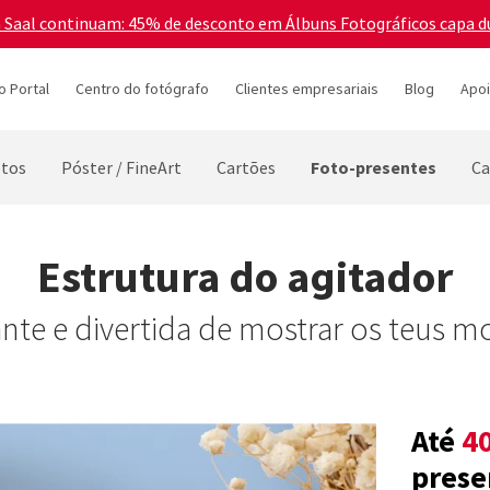
a Saal continuam: 45% de desconto em Álbuns Fotográficos capa d
o Portal
Centro do fotógrafo
Clientes empresariais
Blog
Apoi
Foto-presentes
tos
Póster / FineArt
Cartões
Ca
Estrutura do agitador
nte e divertida de mostrar os teus m
Até
4
prese