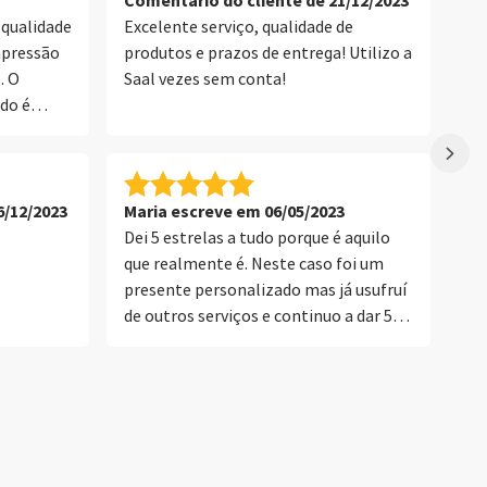
Comentário do cliente de 21/12/2023
Co
 qualidade
Excelente serviço, qualidade de
im
mpressão
produtos e prazos de entrega! Utilizo a
. O
Saal vezes sem conta!
do é
 com a
 e a
eitável
eiro
6/12/2023
Maria escreve em 06/05/2023
Co
ive de
Dei 5 estrelas a tudo porque é aquilo
Ad
que realmente é. Neste caso foi um
da
presente personalizado mas já usufruí
pe
de outros serviços e continuo a dar 5
estrelas. MUITO OBRIGADO SAAL