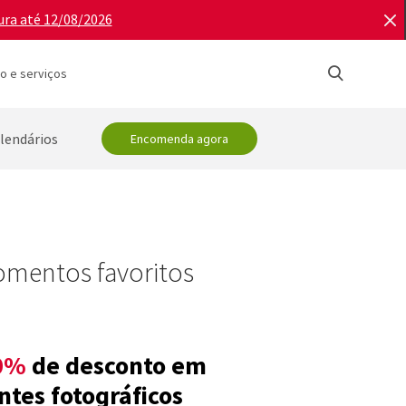
ura até 12/08/2026
o e serviços
lendários
Encomenda agora
omentos favoritos
0%
de desconto em
ntes fotográficos