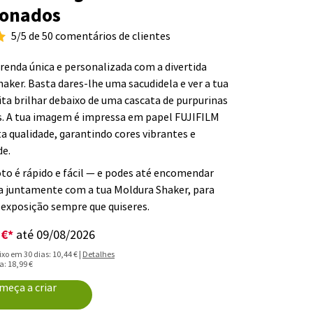
ionados
5/5 de 50 comentários de clientes
renda única e personalizada com a divertida
aker. Basta dares-lhe uma sacudidela e ver a tua
ita brilhar debaixo de uma cascata de purpurinas
s. A tua imagem é impressa em papel FUJIFILM
ta qualidade, garantindo cores vibrantes e
de.
oto é rápido e fácil — e podes até encomendar
a juntamente com a tua Moldura Shaker, para
exposição sempre que quiseres.
 €*
até 09/08/2026
xo em 30 dias: 10,44 € |
Detalhes
a: 18,99 €
meça a criar