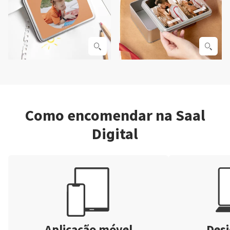
Como encomendar na Saal
Digital
Aplicação móvel
Desi