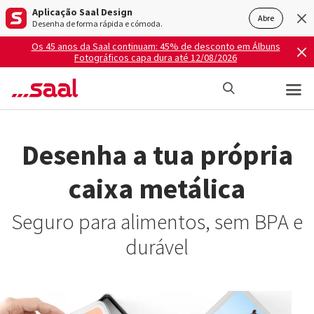
Aplicação Saal Design
Abre
Desenha de forma rápida e cómoda.
Os 45 anos da Saal continuam: 45% de desconto em Álbuns
Fotográficos capa dura até 12/08/2026
Desenha a tua própria
caixa metálica
Seguro para alimentos, sem BPA e
durável