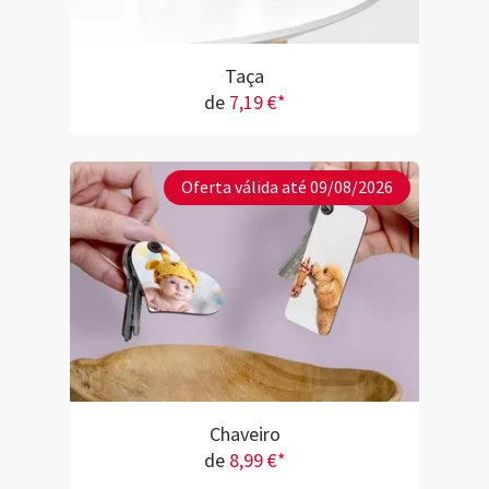
Taça
de
7,19 €*
Oferta válida até 09/08/2026
Chaveiro
de
8,99 €*