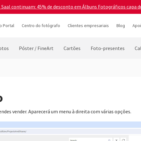
a Saal continuam: 45% de desconto em Álbuns Fotográficos capa d
o Portal
Centro do fotógrafo
Clientes empresariais
Blog
Apoi
otos
Póster / FineArt
Cartões
Foto-presentes
Ca
o
endes vender. Aparecerá um menu à direita com várias opções.