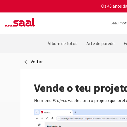
Os 45 anos d
Saal Phot
Álbum de fotos
Arte de parede
F
Voltar
Vende o teu projet
No menu
Projectos
seleciona o projeto que pret