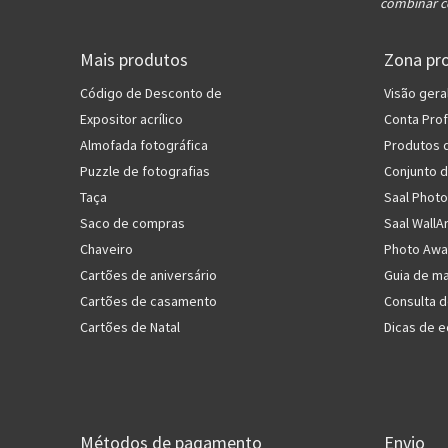
combinar c
Mais produtos
Zona pro
Código de Desconto de
Visão gera
Expositor acrílico
Conta Prof
Almofada fotográfica
Produtos 
Puzzle de fotografias
Conjunto 
Taça
Saal Photo
Saco de compras
Saal WallA
Chaveiro
Photo Awa
Cartões de aniversário
Guia de ma
Cartões de casamento
Consulta 
Cartões de Natal
Dicas de e
Métodos de pagamento
Envio