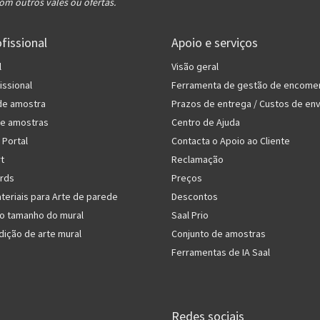
om outros vales ou ofertas.
fissional
Apoio e serviços
l
Visão geral
issional
Ferramenta de gestão de encome
de amostra
Prazos de entrega / Custos de env
de amostras
Centro de Ajuda
 Portal
Contacta o Apoio ao Cliente
rt
Reclamação
rds
Preços
teriais para Arte de parede
Descontos
do tamanho do mural
Saal Prio
dição de arte mural
Conjunto de amostras
Ferramentas de IA Saal
Redes sociais