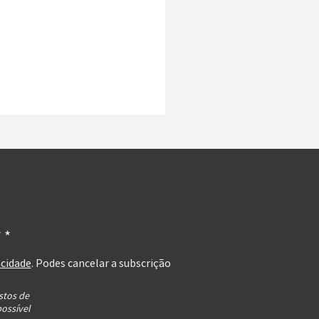
 *
acidade
. Podes cancelar a subscrição
stos de
possível