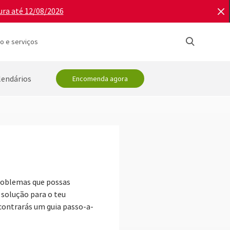
ura até 12/08/2026
o e serviços
lendários
Encomenda agora
problemas que possas
 solução para o teu
ncontrarás um guia passo-a-