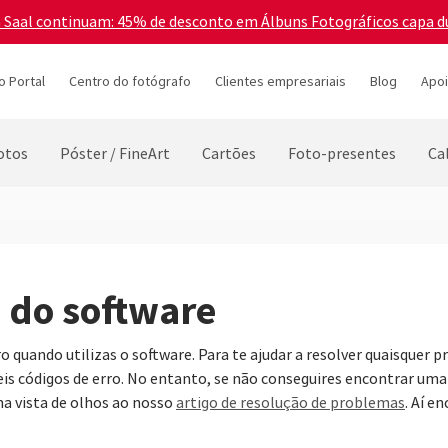
a Saal continuam: 45% de desconto em Álbuns Fotográficos capa d
o Portal
Centro do fotógrafo
Clientes empresariais
Blog
Apoi
otos
Póster / FineArt
Cartões
Foto-presentes
Ca
 do software
 quando utilizas o software. Para te ajudar a resolver quaisquer 
is códigos de erro. No entanto, se não conseguires encontrar uma
a vista de olhos ao nosso
artigo de resolução de problemas
. Aí e