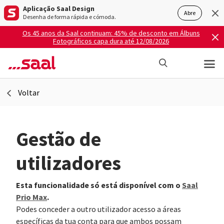
Aplicação Saal Design
Abre
Desenha de forma rápida e cómoda.
Os 45 anos da Saal continuam: 45% de desconto em Álbuns
Fotográficos capa dura até 12/08/2026
Voltar
Gestão de
utilizadores
Esta funcionalidade só está disponível com o
Saal
Prio Max
.
Podes conceder a outro utilizador acesso a áreas
específicas da tua conta para que ambos possam