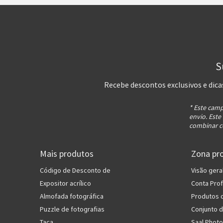
S
Recebe descontos exclusivos e dica
* Este camp
envio. Este
combinar c
Mais produtos
Zona pro
Código de Desconto de
Visão gera
Expositor acrílico
Conta Prof
Almofada fotográfica
Produtos 
Puzzle de fotografias
Conjunto 
Taça
Saal Photo