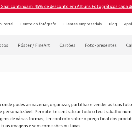
a Saal continuam: 45% de desconto em Álbuns Fotográficos capa d
o Portal
Centro do fotógrafo
Clientes empresariais
Blog
Apoi
otos
Póster / FineArt
Cartões
Foto-presentes
Ca
nde podes armazenar, organizar, partilhar e vender as tuas fotog
personalizável. Permite-te centralizar todo o teu trabalho num ú
gens de várias formas, ter controlo sobre o preço final dos produt
 tuas imagens e sem comissões ou taxas.