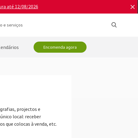
ura até 12/08/2026
o e serviços
lendários
Encomenda agora
rafias, projectos e
nico local: receber
os que colocas à venda, etc.