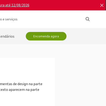
ura até 12/08/2026
o e serviços
lendários
Encomenda agora
amentas de design na parte
o texto aparecem na parte