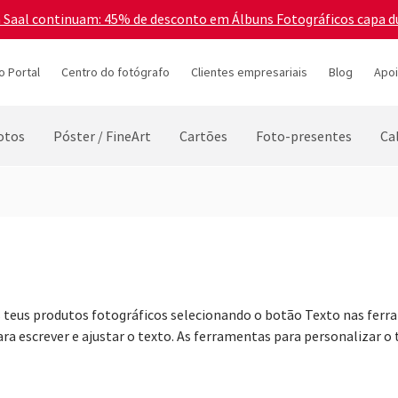
a Saal continuam: 45% de desconto em Álbuns Fotográficos capa d
o Portal
Centro do fotógrafo
Clientes empresariais
Blog
Apoi
otos
Póster / FineArt
Cartões
Foto-presentes
Ca
s teus produtos fotográficos selecionando o botão Texto nas ferr
ara escrever e ajustar o texto. As ferramentas para personalizar 