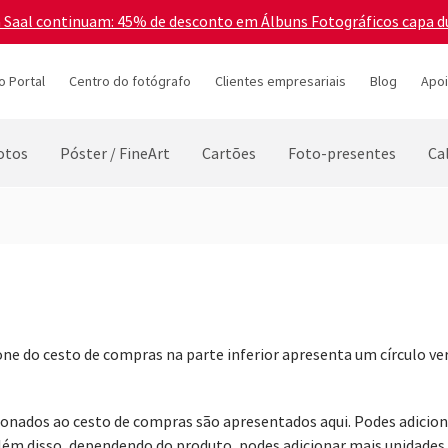
a Saal continuam: 45% de desconto em Álbuns Fotográficos capa d
o Portal
Centro do fotógrafo
Clientes empresariais
Blog
Apoi
otos
Póster / FineArt
Cartões
Foto-presentes
Ca
cone do cesto de compras na parte inferior apresenta um círculo
icionados ao cesto de compras são apresentados aqui. Podes adicio
Além disso, dependendo do produto, podes adicionar mais unidades 