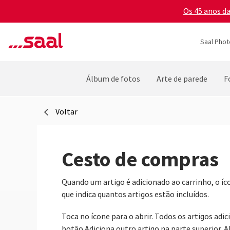
Os 45 anos d
Saal Phot
Álbum de fotos
Arte de parede
F
Voltar
Cesto de compras
Quando um artigo é adicionado ao carrinho, o í
que indica quantos artigos estão incluídos.
Toca no ícone para o abrir. Todos os artigos ad
botão Adiciona outro artigo na parte superior. 