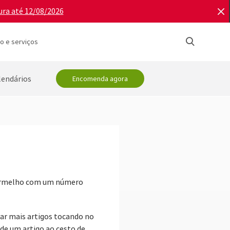
ura até 12/08/2026
o e serviços
lendários
Encomenda agora
 vermelho com um número
nar mais artigos tocando no
de um artigo ao cesto de