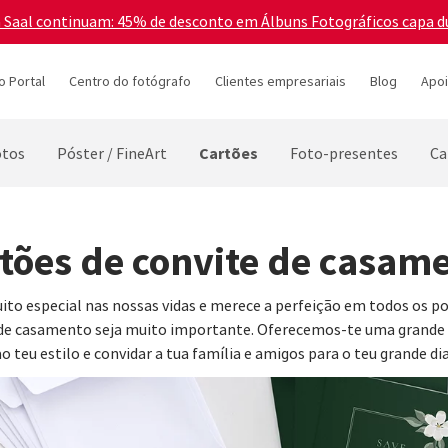
a Saal continuam: 45% de desconto em Álbuns Fotográficos capa d
o Portal
Centro do fotógrafo
Clientes empresariais
Blog
Apoi
Cartões
otos
Póster / FineArt
Foto-presentes
Ca
tões de convite de casam
especial nas nossas vidas e merece a perfeição em todos os porm
s de casamento seja muito importante. Oferecemos-te uma grande v
 teu estilo e convidar a tua família e amigos para o teu grande dia