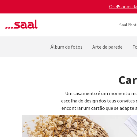
Os 45 anos d
Saal Phot
Álbum de fotos
Arte de parede
F
Car
Um casamento é um momento muito 
escolha do design dos teus convite
encontrar um cartão que se adapte ao