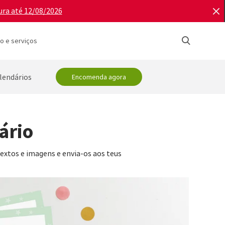
ura até 12/08/2026
o e serviços
lendários
Encomenda agora
ário
textos e imagens e envia-os aos teus