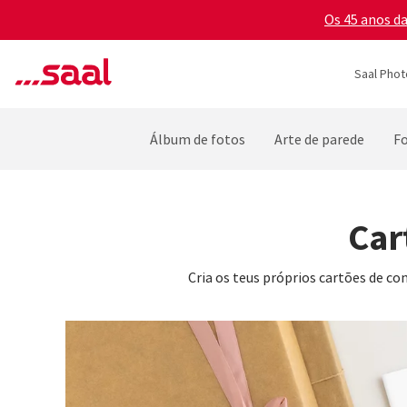
Os 45 anos d
Saal Phot
Álbum de fotos
Arte de parede
F
Car
Cria os teus próprios cartões de co