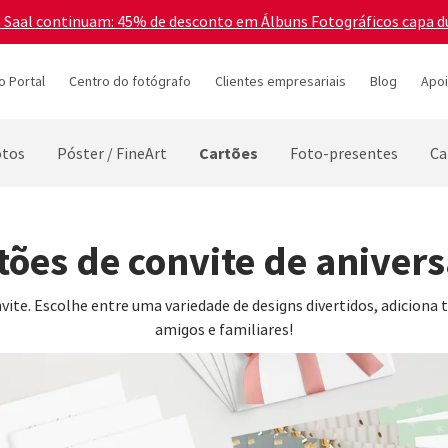
a Saal continuam: 45% de desconto em Álbuns Fotográficos capa d
o Portal
Centro do fotógrafo
Clientes empresariais
Blog
Apoi
Cartões
otos
Póster / FineArt
Foto-presentes
Ca
tões de convite de anivers
nvite. Escolhe entre uma variedade de designs divertidos, adiciona 
amigos e familiares!