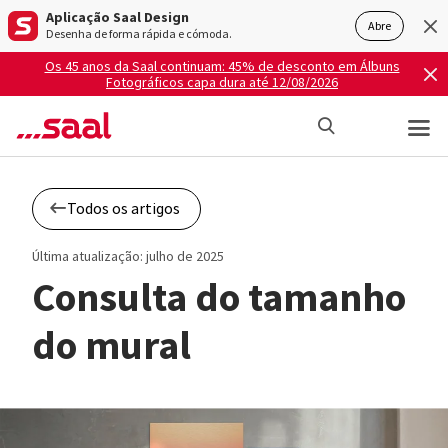
Aplicação Saal Design
Abre
Desenha de forma rápida e cómoda.
Os 45 anos da Saal continuam: 45% de desconto em Álbuns
Fotográficos capa dura até 12/08/2026
Todos os artigos
Última atualização: julho de 2025
Consulta do tamanho
do mural