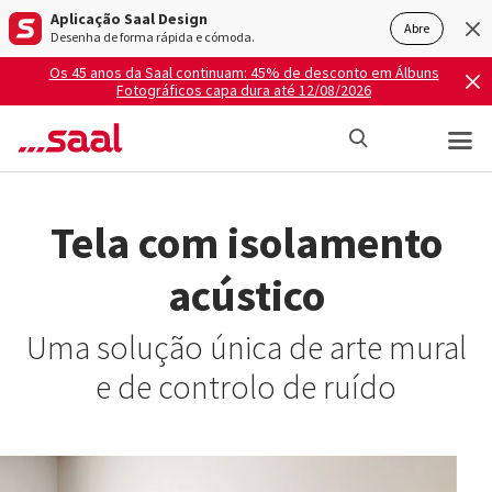
Aplicação Saal Design
Abre
Desenha de forma rápida e cómoda.
Os 45 anos da Saal continuam: 45% de desconto em Álbuns
Fotográficos capa dura até 12/08/2026
Tela com isolamento
acústico
Uma solução única de arte mural
e de controlo de ruído