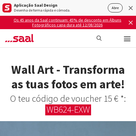
Aplicação Saal Design
Abre
Desenha de forma rápida e cómoda.
Os 45 anos da Saal continuam: 45% de desconto em Álbuns
Fotográficos capa dura até 12/08/2026
Wall Art - Transforma
as tuas fotos em arte!
O teu código de voucher 15 € *:
WB624-EXW