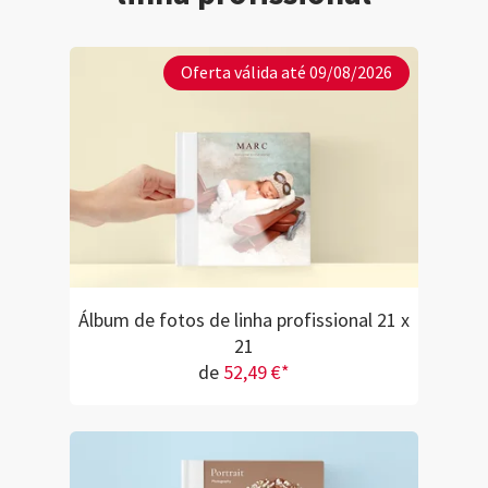
oferece uma eno
opções para cri
medida. Destaco
Oferta válida até 09/08/2026
de impressão e 
eficiência e simp
apoio ao cliente.
voltarei a repeti
futuras ocasiões.
Álbum de fotos de linha profissional 21 x
21
de
52,49 €*