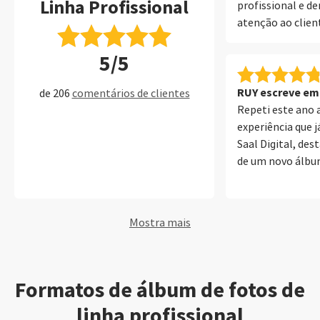
Linha Profissional
profissional e 
atenção ao clien
profissional e co
5/5
SaalDigital. Obr
RUY escreve em 
de 206
comentários de clientes
Repeti este ano 
experiência que j
Saal Digital, des
de um novo álbu
profissional de 
acrílica. Mais um
foi simplesment
Mostra mais
verdadeiro luxo.
utilizar o softwa
Digital porque p
totalmente pers
Formatos de álbum de fotos de
elevada qualidad
linha profissional
muito intuitivo, f