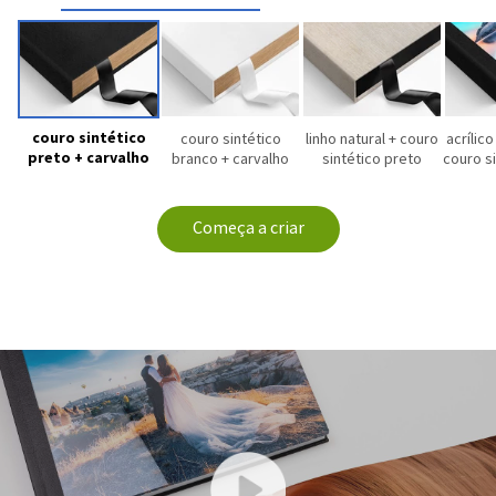
couro sintético
couro sintético
linho natural + couro
acrílic
preto + carvalho
branco + carvalho
sintético preto
couro s
Começa a criar