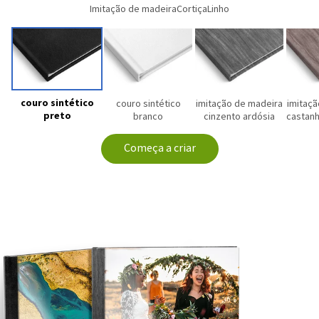
Imitação de madeira
Cortiça
Linho
couro sintético
couro sintético
imitação de madeira
imitaçã
preto
branco
cinzento ardósia
castanh
Começa a criar