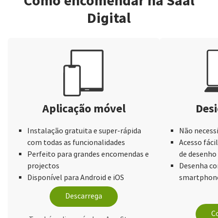
Como encomendar na Saal
Digital
Aplicação móvel
Desi
Instalação gratuita e super-rápida
Não necessi
com todas as funcionalidades
Acesso fácil
Perfeito para grandes encomendas e
de desenho
projectos
Desenha com
Disponível para Android e iOS
smartphone
Descarrega
Co