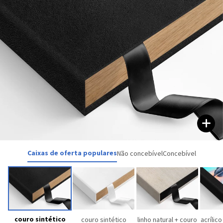
Caixas de oferta populares
Não concebível
Concebível
couro sintético
couro sintético
linho natural + couro
acrílic