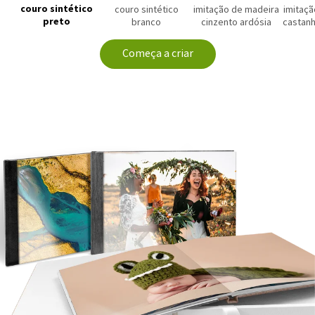
couro sintético
couro sintético
imitação de madeira
imitaçã
preto
branco
cinzento ardósia
castanh
Começa a criar