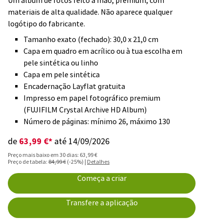
Um álbum de fotos feito à mão, premium, com
materiais de alta qualidade. Não aparece qualquer
logótipo do fabricante.
Tamanho exato (fechado): 30,0 x 21,0 cm
Capa em quadro em acrílico ou à tua escolha em
pele sintética ou linho
Capa em pele sintética
Encadernação Layflat gratuita
Impresso em papel fotográfico premium
(FUJIFILM Crystal Archive HD Album)
Número de páginas: mínimo 26, máximo 130
63,99 €*
de
até 14/09/2026
Preço mais baixo em 30 dias: 63,99 €
Preço de tabela:
84,99 €
(-25%) |
Detalhes
Começa a criar
Transfere a aplicação