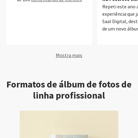
Repeti este ano 
experiência que j
Saal Digital, des
de um novo álbu
profissional de 
acrílica. Mais um
foi simplesment
Mostra mais
verdadeiro luxo.
utilizar o softwa
Digital porque p
totalmente pers
Formatos de álbum de fotos de
elevada qualidad
linha profissional
muito intuitivo, f
oferece uma eno
opções para cri
medida. Destaco
de impressão e 
eficiência e simp