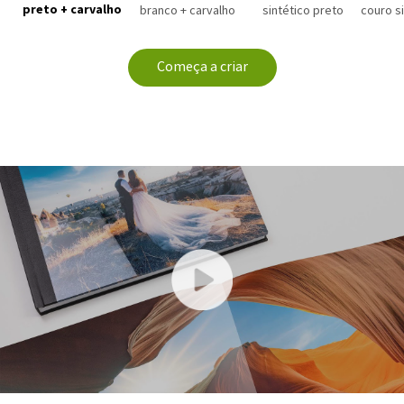
preto + carvalho
branco + carvalho
sintético preto
couro s
Começa a criar