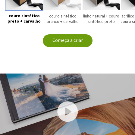
couro sintético
couro sintético
linho natural + couro
acrílic
preto + carvalho
branco + carvalho
sintético preto
couro s
Começa a criar