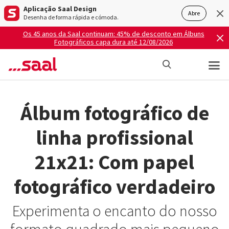
Aplicação Saal Design
Abre
Desenha de forma rápida e cómoda.
Os 45 anos da Saal continuam: 45% de desconto em Álbuns
Fotográficos capa dura até 12/08/2026
Álbum fotográfico de
linha profissional
21x21: Com papel
fotográfico verdadeiro
Experimenta o encanto do nosso