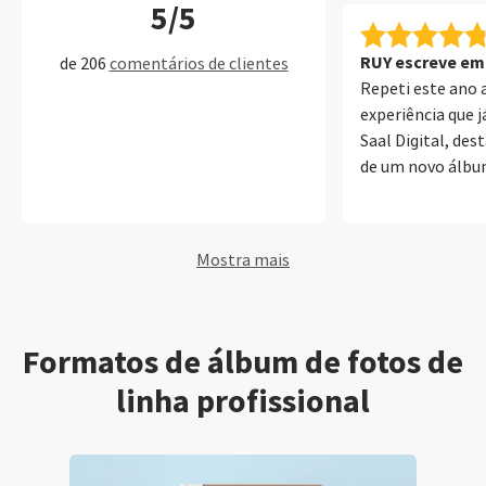
5/5
SaalDigital. Obr
RUY escreve em 
de 206
comentários de clientes
Repeti este ano 
experiência que j
Saal Digital, des
de um novo álbu
profissional de 
acrílica. Mais um
foi simplesment
Mostra mais
verdadeiro luxo.
utilizar o softwa
Digital porque p
totalmente pers
Formatos de álbum de fotos de
elevada qualidad
linha profissional
muito intuitivo, f
oferece uma eno
opções para cri
medida. Destaco