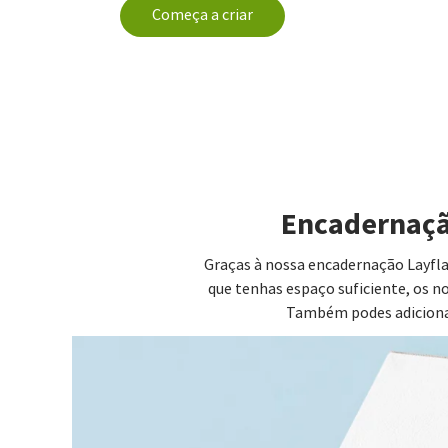
Começa a criar
Encadernação
Graças à nossa encadernação Layfl
que tenhas espaço suficiente, os n
Também podes adicionar