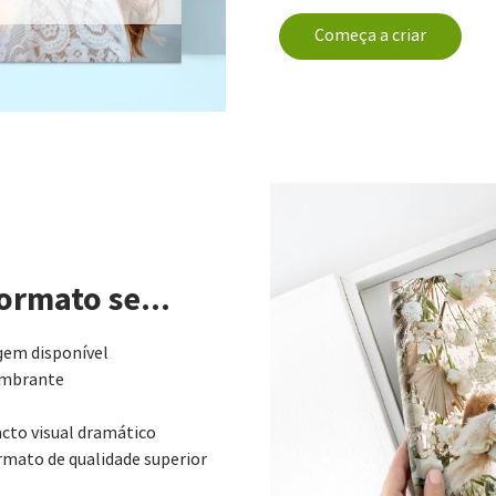
Começa a criar
rmato se...
gem disponível
umbrante
cto visual dramático
rmato de qualidade superior