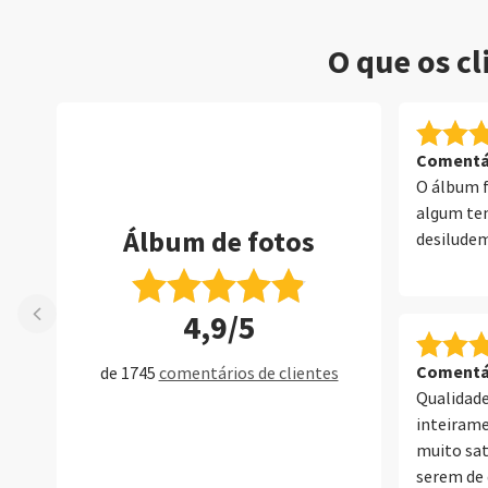
O que os c
Comentár
O álbum f
algum te
Álbum de fotos
desiludem
4,9/5
Comentár
de 1745
comentários de clientes
Qualidade
inteirame
muito sat
serem de 