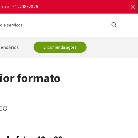
ura até 12/08/2026
o e serviços
lendários
Encomenda agora
ior formato
co