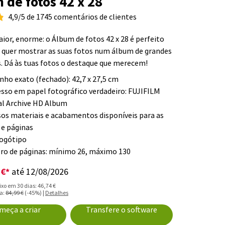
 de fotos 42 x 28
4,9/5 de 1745 comentários de clientes
ior, enorme: o Álbum de fotos 42 x 28 é perfeito
 quer mostrar as suas fotos num álbum de grandes
 Dá às tuas fotos o destaque que merecem!
ho exato (fechado): 42,7 x 27,5 cm
sso em papel fotográfico verdadeiro: FUJIFILM
al Archive HD Album
sos materiais e acabamentos disponíveis para as
 e páginas
ogótipo
o de páginas: mínimo 26, máximo 130
 €*
até 12/08/2026
xo em 30 dias: 46,74 €
la:
84,99 €
(-45%) |
Detalhes
meça a criar
Transfere o software