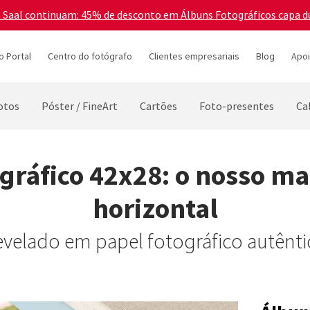
a Saal continuam: 45% de desconto em Álbuns Fotográficos capa d
o Portal
Centro do fotógrafo
Clientes empresariais
Blog
Apoi
otos
Póster / FineArt
Cartões
Foto-presentes
Ca
gráfico 42x28: o nosso ma
horizontal
evelado em papel fotográfico autênti