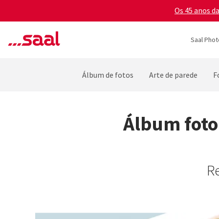
Os 45 anos d
Saal Phot
Álbum de fotos
Arte de parede
F
Álbum foto
R