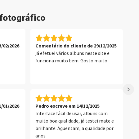
fotográfico
3/02/2026
Comentário do cliente de 29/12/2025
Co
já efetuei vários albuns neste site e
Me
funciona muito bem. Gosto muito
ra
da
ma
1/01/2026
Pedro escreve em 14/12/2025
Co
Interface fácil de usar, albuns com
Pa
muito boa qualidade, já testei mate e
ra
brilhante. Aguentam, a qualidade por
anos.