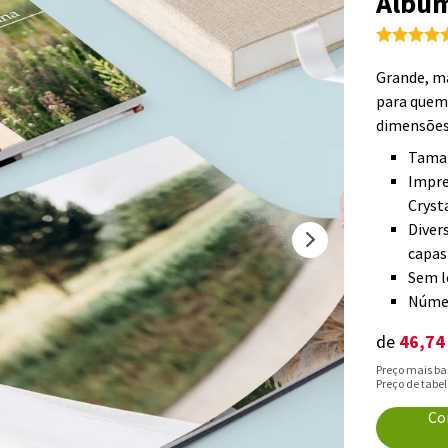
Álbum
Grande, ma
para quem
dimensões.
Taman
Impre
Cryst
Diver
capas
Sem l
Númer
46,74
de
Preço mais bai
Preço de tabe
Co